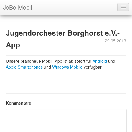
JoBo Mobil
Über uns
Jugendorchester Borghorst e.V.-
Ausbildung
29.05.2013
App
Archiv
Termine
Unsere brandneue Mobil- App ist ab sofort für
Android
und
Apple Smartphones
und
Windows Mobile
verfügbar.
Login
Kommentare