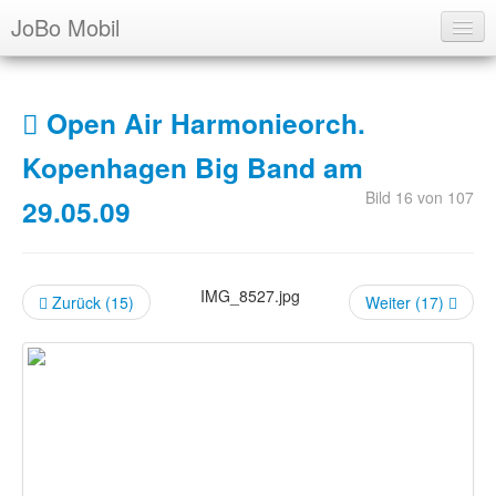
JoBo Mobil
Über uns
Open Air Harmonieorch.
Ausbildung
Kopenhagen Big Band am
Archiv
Bild 16 von 107
29.05.09
Übersicht
Info
Presse
IMG_8527.jpg
Zurück (15)
Weiter (17)
Foto Alben
Artikel
Termine
Login