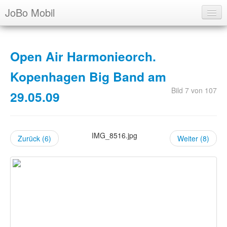
JoBo Mobil
Über uns
Open Air Harmonieorch.
Ausbildung
Kopenhagen Big Band am
Archiv
Bild 7 von 107
29.05.09
Termine
Login
IMG_8516.jpg
Zurück (6)
Weiter (8)